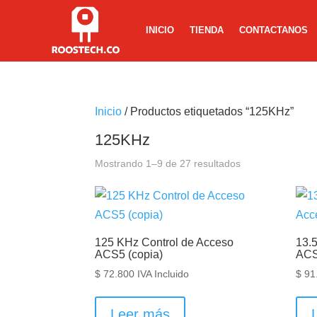
INICIO
TIENDA
CONTACTANOS
Inicio
/ Productos etiquetados “125KHz”
125KHz
Mostrando 1–9 de 27 resultados
125 KHz Control de Acceso
13.
ACS5 (copia)
AC
$
72.800
IVA Incluido
$
91
Leer más