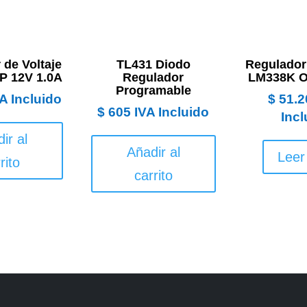
 de Voltaje
TL431 Diodo
Regulador 
P 12V 1.0A
Regulador
LM338K Or
Programable
A Incluido
$
51.2
$
605
IVA Incluido
Incl
ir al
Añadir al
Leer
rito
carrito