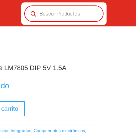
Búsqueda
de
productos
je LM7805 DIP 5V 1.5A
ido
 carrito
cuitos Integrados
,
Componentes electrónicos
,