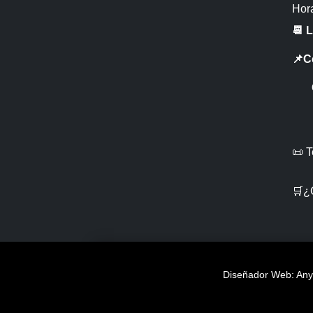
Hora
📆 
📌C
CR 
📜 
🛒¿
Diseñador Web: Anye