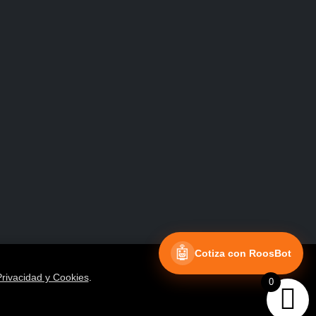
Facebook
Instagram
🤖
Cotiza con RoosBot
Privacidad y Cookies
.
0