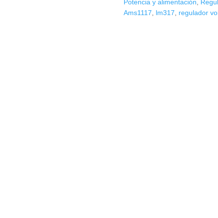
Potencia y alimentación
,
Regul
5V
Ams1117
,
lm317
,
regulador vol
1.5A
cantidad