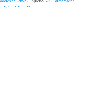
adores de voltaje
Etiquetas:
7805
,
alimentacion
,
taje
,
semiconductor