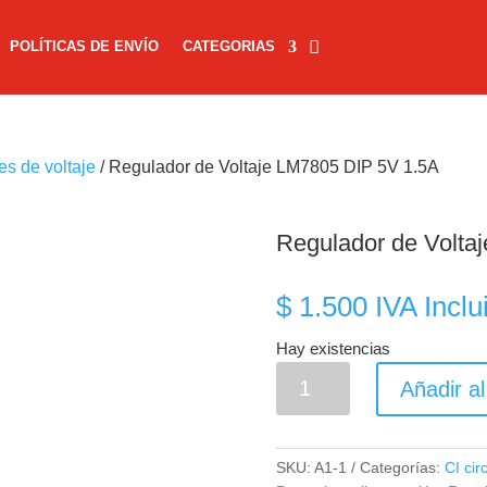
POLÍTICAS DE ENVÍO
CATEGORIAS
s de voltaje
/ Regulador de Voltaje LM7805 DIP 5V 1.5A
Regulador de Volta
$
1.500
IVA Inclu
Hay existencias
Regulador
Añadir al
de
Voltaje
LM7805
SKU:
A1-1
Categorías:
CI cir
DIP