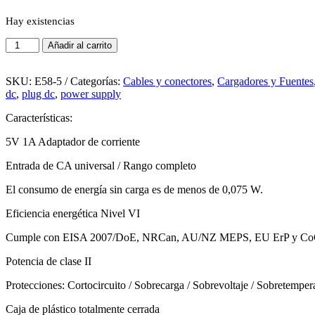
Hay existencias
Adaptador
Añadir al carrito
Fuente
de
Voltaje
SKU:
E58-5
Categorías:
Cables y conectores
,
Cargadores y Fuentes
5V
dc
,
plug dc
,
power supply
1A
Características:
DC
Jack
5V 1A Adaptador de corriente
5.5mm
cantidad
Entrada de CA universal / Rango completo
El consumo de energía sin carga es de menos de 0,075 W.
Eficiencia energética Nivel VI
Cumple con EISA 2007/DoE, NRCan, AU/NZ MEPS, EU ErP y CoC
Potencia de clase II
Protecciones: Cortocircuito / Sobrecarga / Sobrevoltaje / Sobretemper
Caja de plástico totalmente cerrada