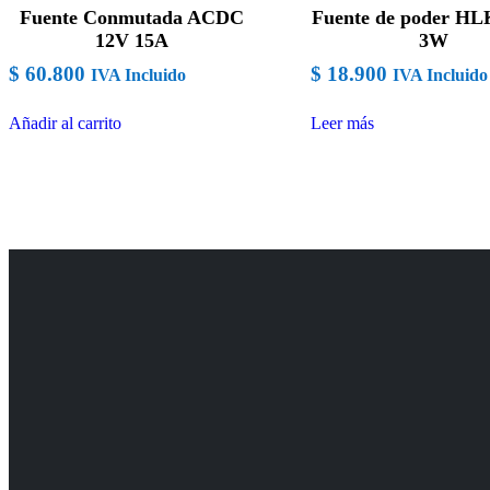
Fuente Conmutada ACDC
Fuente de poder H
12V 15A
3W
$
60.800
$
18.900
IVA Incluido
IVA Incluido
Añadir al carrito
Leer más