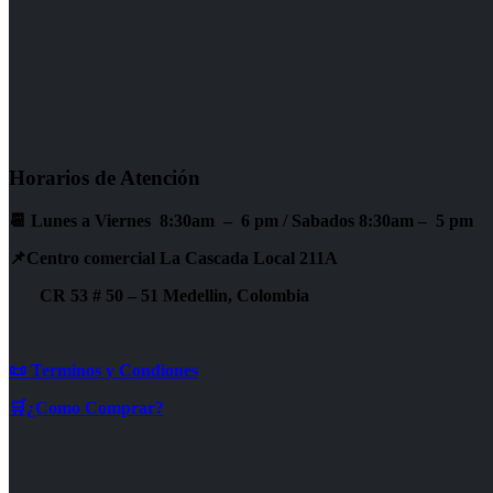
Horarios de Atención
📆 Lunes a Viernes 8:30am – 6 pm /
Sabados 8:30am – 5 pm
📌Centro comercial La Cascada Local 211A
CR 53 # 50 – 51 Medellin, Colombia
📜 Terminos y Condiones
🛒¿Como Comprar?