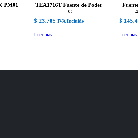
LK PM01
TEA1716T Fuente de Poder
Fuent
IC
4
$
23.785
$
145.4
IVA Incluido
Leer más
Leer más