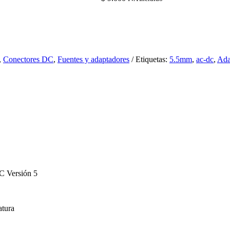
,
Conectores DC
,
Fuentes y adaptadores
Etiquetas:
5.5mm
,
ac-dc
,
Ada
 Versión 5
atura