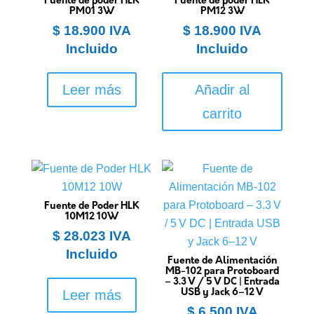
Fuente de poder HLK
Fuente de poder HLK
PM01 3W
PM12 3W
$
18.900
IVA
$
18.900
IVA
Incluido
Incluido
Leer más
Añadir al
carrito
Fuente de Poder HLK
10M12 10W
$
28.023
IVA
Incluido
Fuente de Alimentación
MB-102 para Protoboard
– 3.3 V / 5 V DC | Entrada
Leer más
USB y Jack 6–12 V
$
6.500
IVA