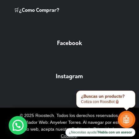
🛒¿Como Comprar?
Facebook
Instagram
¿Buscas un producto?
Cotiza con RoosBot 🤖
© 2025 Roostech. Todos los derechos reservados.
🤖
Diseñador Web: Anyelver Torres
. Al navegar por este
sitio web, acepta nuestra
Política de Privacidad y
¿Necesitas ayuda?
Habla con un asesor
Cookies
.