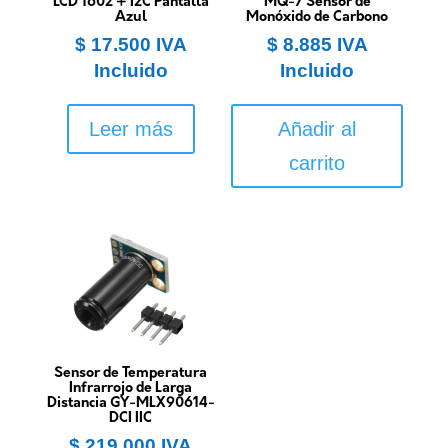
LCD 1602 + I2C Pantalla
MQ-7 Sensor de
Azul
Monóxido de Carbono
$
17.500
IVA
$
8.885
IVA
Incluido
Incluido
Leer más
Añadir al
carrito
Sensor de Temperatura
Infrarrojo de Larga
Distancia GY-MLX90614-
DCI IIC
$
219.000
IVA