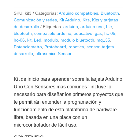
#3
De
SKU:
kit3
Categorías:
Arduino compatibles
,
Bluetooth
,
Arduino
Comunicación y redes
,
Kit Arduino
,
Kits
,
Kits y tarjetas
y
de desarrollo
Etiquetas:
arduino
,
arduino uno
,
ble
,
Sensores
bluetooth
,
compatible arduino
,
educativo
,
gas
,
hc-05
,
Comunes+
hc-06
,
kit
,
Led
,
modulo
,
modulo bluetooth
,
mq135
,
Potenciometro
,
Protoboard
,
robotica
,
sensor
,
tarjeta
Compatible
desarrollo
,
ultrasonico Sensor
Arduino
Uno
cantidad
Kit de inicio para aprender sobre la tarjeta Arduino
Uno Con Sensores mas comunes ; incluye lo
necesario para diseñar los primeros proyectos que
te permitirán entender la programación y
funcionamiento de esta plataforma de hardware
libre, basada en una placa con un
microcontrolador de fácil uso.