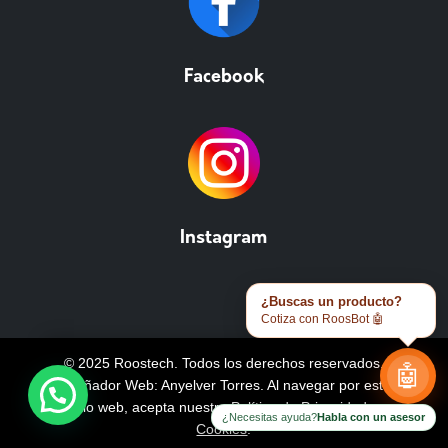
Facebook
Instagram
¿Buscas un producto?
Cotiza con RoosBot 🤖
© 2025 Roostech. Todos los derechos reservados.
🤖
Diseñador Web: Anyelver Torres
. Al navegar por este
sitio web, acepta nuestra
Política de Privacidad y
¿Necesitas ayuda?
Habla con un asesor
Cookies
.