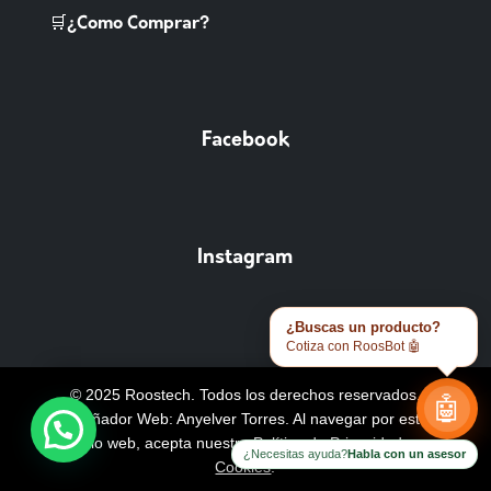
🛒¿Como Comprar?
Facebook
Instagram
¿Buscas un producto?
Cotiza con RoosBot 🤖
© 2025 Roostech. Todos los derechos reservados.
🤖
Diseñador Web: Anyelver Torres
. Al navegar por este
sitio web, acepta nuestra
Política de Privacidad y
¿Necesitas ayuda?
Habla con un asesor
Cookies
.