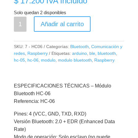
$
17.200
IVA Incluido
Solo quedan 2 disponibles
HC06
Añadir al carrito
Módulo
Bluetooth
BLE
SKU:
7 - HC06
Categorías:
Bluetooth
,
Comunicación y
LOW
redes
,
Raspberry
Etiquetas:
arduino
,
ble
,
bluetooth
,
ENERGY
hc-05
,
hc-06
,
modulo
,
modulo bluetooth
,
Raspberry
cantidad
ESPECIFICACIONES TÉCNICAS – Módulo
Bluetooth HC-06
Referencia: HC-06
Pines: 4 (VCC, GND, TXD, RXD)
Versión Bluetooth: 2.0 + EDR (Enhanced Data
Rate)
Modo de operación: Solo esclavo (no puede