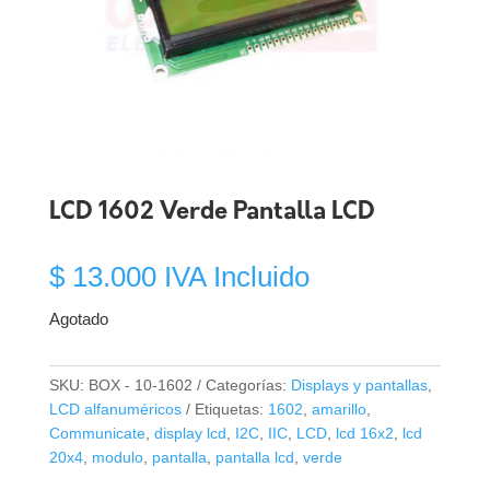
LCD 1602 Verde Pantalla LCD
$
13.000
IVA Incluido
Agotado
SKU:
BOX - 10-1602
Categorías:
Displays y pantallas
,
LCD alfanuméricos
Etiquetas:
1602
,
amarillo
,
Communicate
,
display lcd
,
I2C
,
IIC
,
LCD
,
lcd 16x2
,
lcd
20x4
,
modulo
,
pantalla
,
pantalla lcd
,
verde