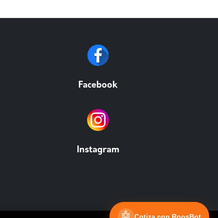
Facebook
Instagram
🤖
Cotiza con RoosBot