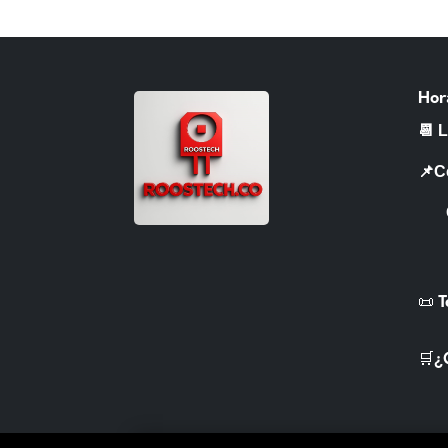
Hor
📆 
📌C
CR 
📜 
🛒¿