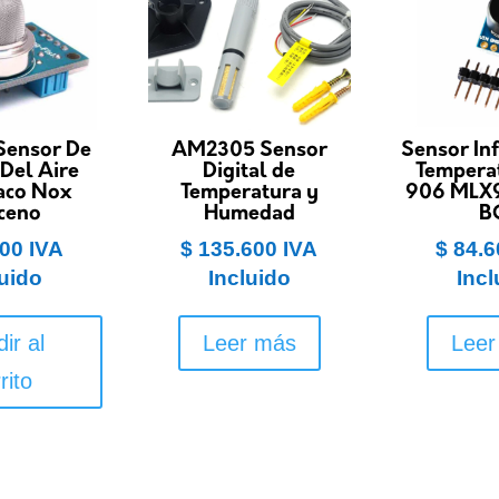
Sensor De
AM2305 Sensor
Sensor Inf
 Del Aire
Digital de
Tempera
aco Nox
Temperatura y
906 MLX
ceno
Humedad
B
00
IVA
$
135.600
IVA
$
84.6
luido
Incluido
Incl
ir al
Leer más
Leer
rito