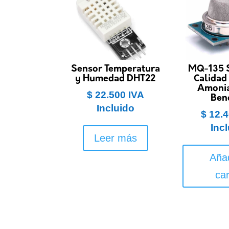
Sensor Temperatura
MQ-135 
y Humedad DHT22
Calidad
Amoni
$
22.500
IVA
Ben
Incluido
$
12.4
Inc
Leer más
Añad
car