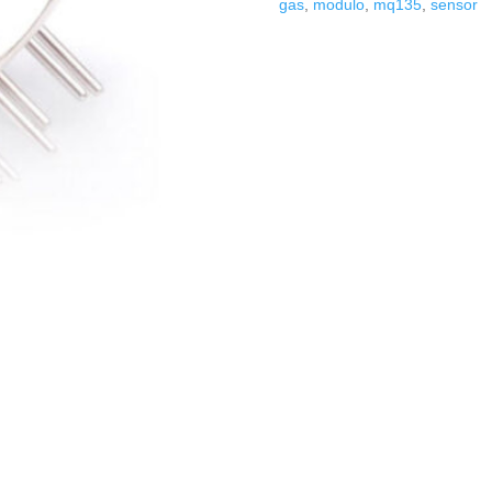
gas
,
modulo
,
mq135
,
sensor
cantidad