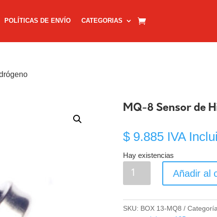
POLÍTICAS DE ENVÍO
CATEGORIAS
idrógeno
MQ-8 Sensor de H
$
9.885
IVA Inclu
Hay existencias
MQ-
Añadir al c
8
Sensor
de
SKU:
BOX 13-MQ8
Categorí
Hidrógeno