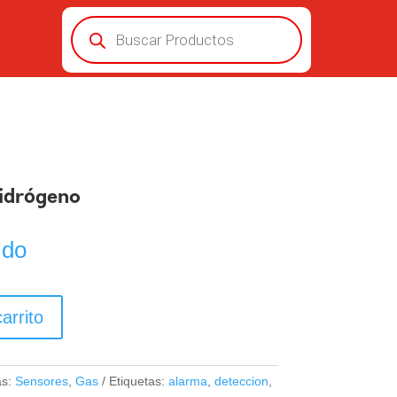
Búsqueda
de
productos
idrógeno
ido
arrito
as:
Sensores
,
Gas
Etiquetas:
alarma
,
deteccion
,