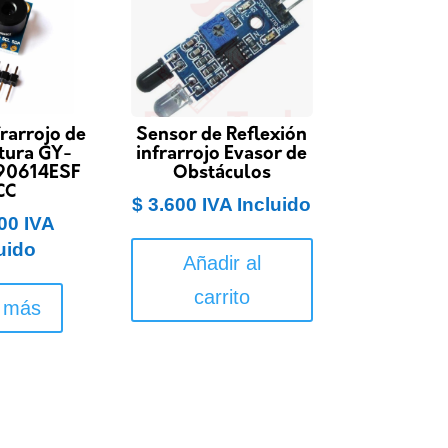
rarrojo de
Sensor de Reflexión
tura GY-
infrarrojo Evasor de
90614ESF
Obstáculos
CC
$
3.600
IVA Incluido
00
IVA
uido
Añadir al
carrito
 más