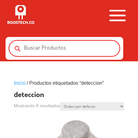
Búsqueda
de
productos
Inicio
/ Productos etiquetados “deteccion”
deteccion
Mostrando 8 resultados