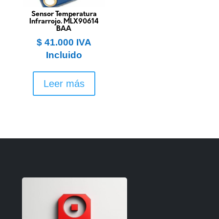
Sensor Temperatura
Infrarrojo. MLX90614
BAA
$
41.000
IVA
Incluido
Leer más