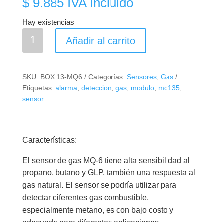
$
9.885
IVA Incluido
Hay existencias
MQ-
Añadir al carrito
6
Sensor
de
SKU:
BOX 13-MQ6
Categorías:
Sensores
,
Gas
Gas
Etiquetas:
alarma
,
deteccion
,
gas
,
modulo
,
mq135
,
Licuado
sensor
Propano
Iso-
Butano
Características:
cantidad
El sensor de gas MQ-6 tiene alta sensibilidad al
propano, butano y GLP, también una respuesta al
gas natural. El sensor se podría utilizar para
detectar diferentes gas combustible,
especialmente metano, es con bajo costo y