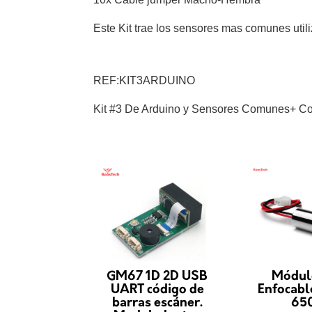
Este Kit trae los sensores mas comunes util
REF:KIT3ARDUINO
Kit #3 De Arduino y Sensores Comunes+ Co
GM67 1D 2D USB
Módul
UART código de
Enfocab
barras escáner.
65