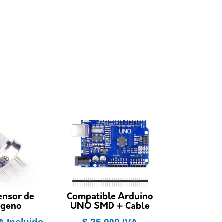
nsor de
Compatible Arduino
ógeno
UNO SMD + Cable
A Incluido
$
25.000
IVA