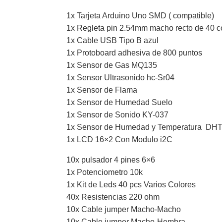
1x Tarjeta Arduino Uno SMD ( compatible)
1x Regleta pin 2.54mm macho recto de 40 c
1x Cable USB Tipo B azul
1x Protoboard adhesiva de 800 puntos
1x Sensor de Gas MQ135
1x Sensor Ultrasonido hc-Sr04
1x Sensor de Flama
1x Sensor de Humedad Suelo
1x Sensor de Sonido KY-037
1x Sensor de Humedad y Temperatura DH
1x LCD 16×2 Con Modulo i2C
10x pulsador 4 pines 6×6
1x Potenciometro 10k
1x Kit de Leds 40 pcs Varios Colores
40x Resistencias 220 ohm
10x Cable jumper Macho-Macho
10x Cable jumper Macho-Hembra