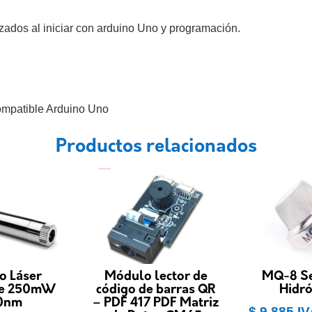
izados al iniciar con arduino Uno y programación.
mpatible Arduino Uno
Productos relacionados
o Láser
Módulo lector de
MQ-8 Se
le 250mW
código de barras QR
Hidr
0nm
– PDF 417 PDF Matriz
$
9.885
IV