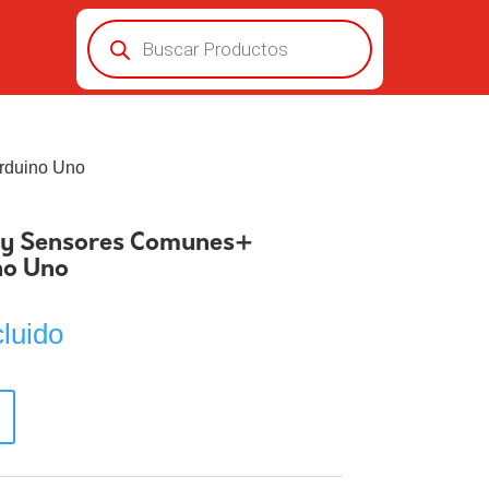
Búsqueda
de
productos
Arduino Uno
o y Sensores Comunes+
no Uno
cluido