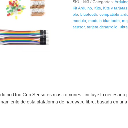
SKU:
kit3
Categorías:
Arduin
Arduino
Kit Arduino
,
Kits
,
Kits y tarjeta
y
ble
,
bluetooth
,
compatible ard
Sensores
modulo
,
modulo bluetooth
,
mq
sensor
,
tarjeta desarrollo
,
ultr
Comunes+
Compatible
Arduino
Uno
cantidad
a Arduino Uno Con Sensores mas comunes ; incluye lo necesario 
onamiento de esta plataforma de hardware libre, basada en una 