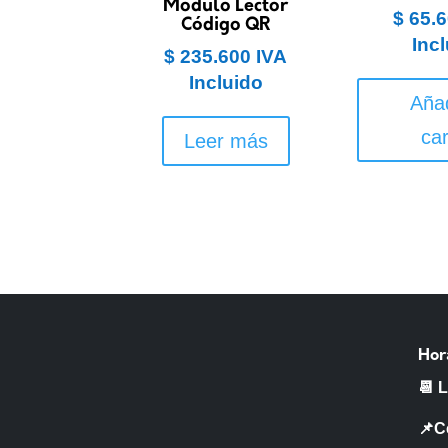
Modulo Lector
$
65.6
Código QR
Inc
$
235.600
IVA
Incluido
Añad
car
Leer más
Hor
📆 
📌C