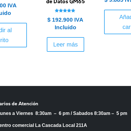
de Datos GM65
00
IVA
luido
Añad
Valorado en
$
192.900
IVA
5.00
de 5
car
Incluido
ir al
rito
Leer más
arios de Atención
Lunes a Viernes 8:30am – 6 pm /
Sabados 8:30am – 5 pm
entro comercial La Cascada Local 211A