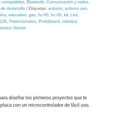
o compatibles
,
Bluetooth
,
Comunicación y redes
,
s de desarrollo
Etiquetas:
arduino
,
arduino uno
,
uino
,
educativo
,
gas
,
hc-05
,
hc-06
,
kit
,
Led
,
135
,
Potenciometro
,
Protoboard
,
robotica
,
asonico Sensor
para diseñar los primeros proyectos que te
placa con un microcontrolador de fácil uso.