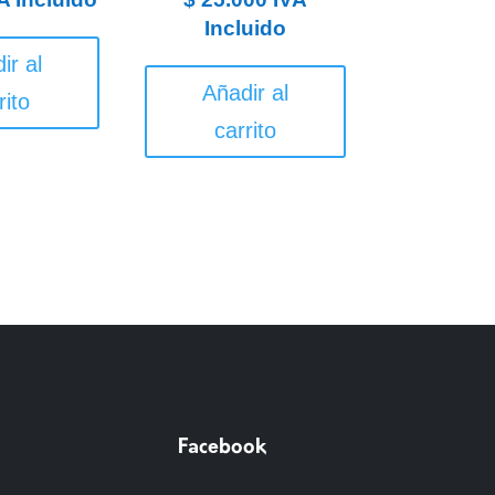
Incluido
ir al
Añadir al
rito
carrito
Facebook