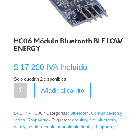
HC06 Módulo Bluetooth BLE LOW
ENERGY
$
17.200
IVA Incluido
Solo quedan 2 disponibles
HC06
Añadir al carrito
Módulo
Bluetooth
BLE
SKU:
7 - HC06
Categorías:
Bluetooth
,
Comunicación y
LOW
redes
,
Raspberry
Etiquetas:
arduino
,
ble
,
bluetooth
,
ENERGY
hc-05
,
hc-06
,
modulo
,
modulo bluetooth
,
Raspberry
cantidad