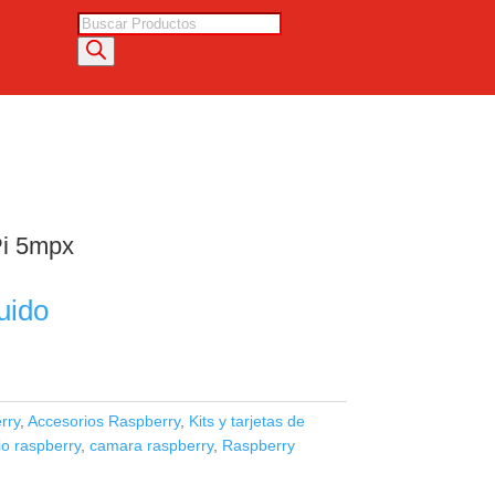
Búsqueda
de
productos
i 5mpx
uido
rry
,
Accesorios Raspberry
,
Kits y tarjetas de
io raspberry
,
camara raspberry
,
Raspberry