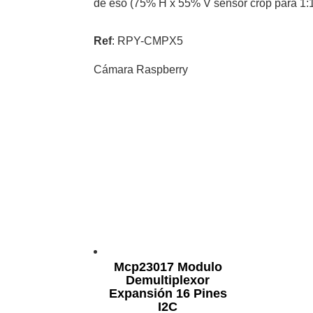
de eso (75% H x 55% V sensor crop para 1:
Ref
: RPY-CMPX5
Cámara Raspberry
Mcp23017 Modulo
Demultiplexor
Expansión 16 Pines
I2C