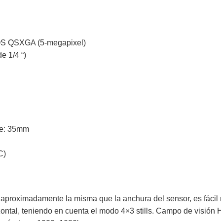
MOS QSXGA (5-megapixel)
e 1/4 “)
te: 35mm
C)
s aproximadamente la misma que la anchura del sensor, es fácil 
zontal, teniendo en cuenta el modo 4×3 stills. Campo de visió