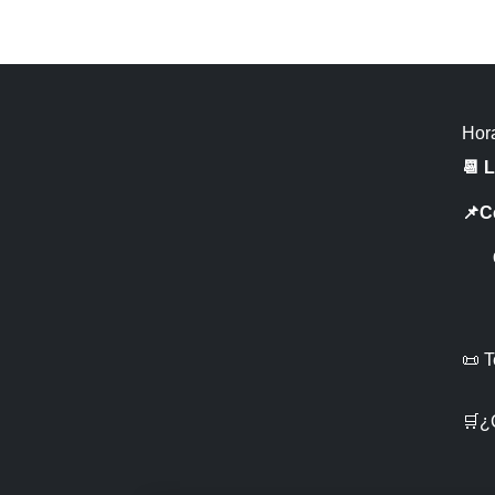
Hora
📆 
📌C
CR 
📜 
🛒¿