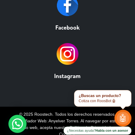
Facebook
Instagram
¿Buscas un producto?
Cotiza con RoosBot 🤖
© 2025 Roostech. Todos los derechos reservados.
🤖
Diseñador Web: Anyelver Torres
. Al navegar por este
sitio web, acepta nuestra
Política de Privacidad y
¿Necesitas ayuda?
Habla con un asesor
Cookies
.