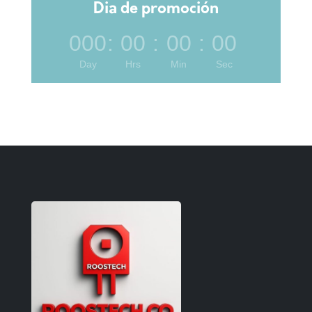
Dia de promoción
000
:
00
:
00
:
00
Day
Hrs
Min
Sec