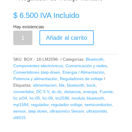
$
6.500
IVA Incluido
Hay existencias
Fuente
Añadir al carrito
Step-
Down
DC-
SKU:
BOX - 18-LM2596-
Categorías:
Bluetooth
,
DC
Componentes electrónicos
,
Comunicación y redes
,
LM2596
Convertidores step-down
,
Energía / Alimentación
,
–
Potencia y alimentación
,
Reguladores de voltaje
Etiquetas:
alimentacion
,
ble
,
bluetooth
,
buck
,
Regulador
convertidor
,
DC 5 V
,
dc-dc
,
distancia
,
energia
,
Fuente
,
de
hc sr04
,
hc-05
,
hc-06
,
lm2596
,
modulo bluetooth
,
Voltaje
mp1584
,
regulador
,
regulador voltaje
,
semiconductor
,
Variable
sensor
,
step down
,
ultrasonico Sensor
,
ultrasonido
,
cantidad
xl4015