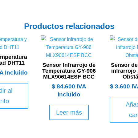
Productos relacionados
emperatura
ad DHT11
Sensor Infrarrojo de
Sensor de
Temperatura GY-906
infrarrojo
A Incluido
MLX90614ESF BCC
Obstá
$
84.600
IVA
$
3.600
IV
ir al
Incluido
rito
Añad
Leer más
car