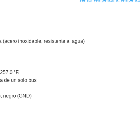
sensor temperatura
,
temperat
acero inoxidable, resistente al agua)
257.0 °F.
ca de un solo bus
), negro (GND)