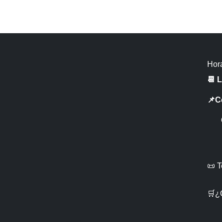
Hora
📆 
📌C
CR 
📜 
🛒¿