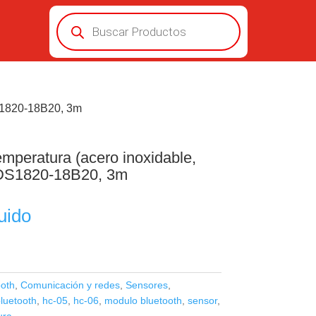
Búsqueda
de
productos
DS1820-18B20, 3m
mperatura (acero inoxidable,
) DS1820-18B20, 3m
uido
ooth
,
Comunicación y redes
,
Sensores
,
luetooth
,
hc-05
,
hc-06
,
modulo bluetooth
,
sensor
,