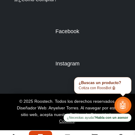
Facebook
Instagram
¿Buscas un producto?
Cotiza con RoosBot 🤖
© 2025 Roostech. Todos los derechos reservados.
🤖
Diseñador Web: Anyelver Torres
. Al navegar por este
sitio web, acepta nuestra
Política de Privacidad y
¿Necesitas ayuda?
Habla con un asesor
Cookies
.