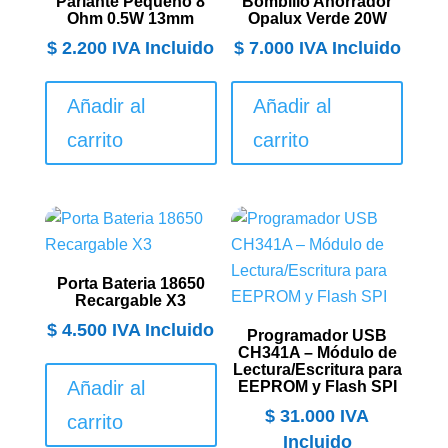
Parlante Pequeño 8
Bombillo Ahorrador
Ohm 0.5W 13mm
Opalux Verde 20W
$
2.200
IVA Incluido
$
7.000
IVA Incluido
Añadir al
Añadir al
carrito
carrito
Porta Bateria 18650
Recargable X3
$
4.500
IVA Incluido
Programador USB
CH341A – Módulo de
Lectura/Escritura para
Añadir al
EEPROM y Flash SPI
$
31.000
IVA
carrito
Incluido