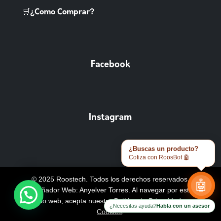
🛒¿Como Comprar?
Facebook
Instagram
¿Buscas un producto?
Cotiza con RoosBot 🤖
© 2025 Roostech. Todos los derechos reservados.
🤖
Diseñador Web: Anyelver Torres
. Al navegar por este
sitio web, acepta nuestra
Política de Privacidad y
¿Necesitas ayuda?
Habla con un asesor
Cookies
.