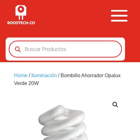
Búsqueda
de
productos
Home
/
Iluminación
/ Bombillo Ahorrador Opalux
Verde 20W