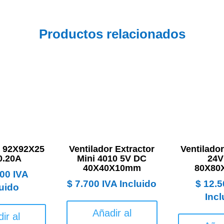
Productos relacionados
r 92X92X25
Ventilador Extractor
Ventilador
0.20A
Mini 4010 5V DC
24V
40X40X10mm
80X80
00
IVA
$
7.700
IVA Incluido
$
12.5
luido
Incl
Añadir al
ir al