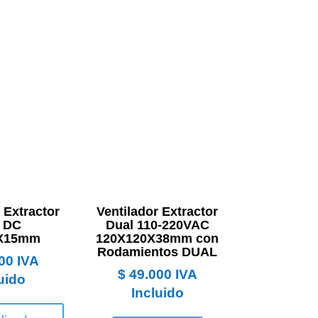
 Extractor
Ventilador Extractor
 DC
Dual 110-220VAC
X15mm
120X120X38mm con
Rodamientos DUAL
00
IVA
$
49.000
IVA
uido
Incluido