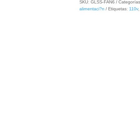
SKU:
GLSS-FAN6
Categoría
110VAC
alimentaci?n
Etiquetas:
110v
92X92X38mm
cantidad