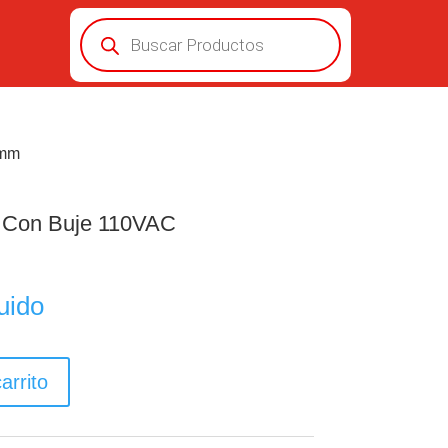
Búsqueda
de
productos
8mm
or Con Buje 110VAC
uido
arrito