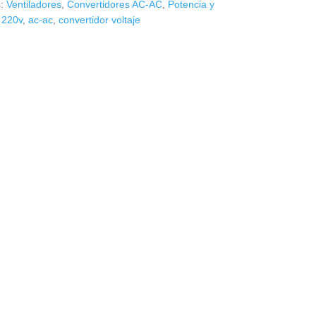
s:
Ventiladores
,
Convertidores AC-AC
,
Potencia y
,
220v
,
ac-ac
,
convertidor voltaje