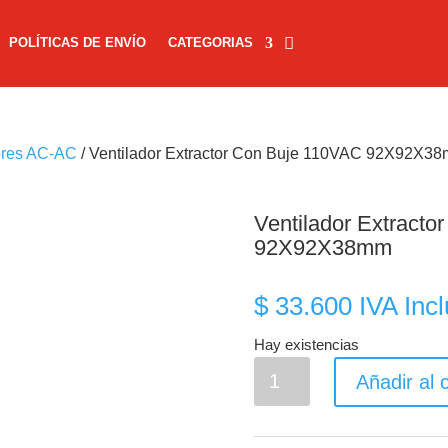
POLÍTICAS DE ENVÍO
CATEGORIAS
ores AC-AC
/ Ventilador Extractor Con Buje 110VAC 92X92X3
Ventilador Extract
92X92X38mm
$
33.600
IVA Incl
Hay existencias
Ventilador
Añadir al c
Extractor
Con
Buje