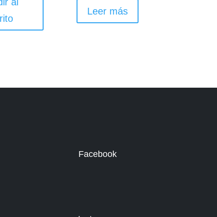
ir al
Leer más
rito
Facebook