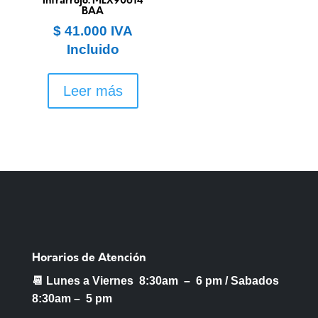
Infrarrojo. MLX90614
BAA
$
41.000
IVA
Incluido
Leer más
Horarios de Atención
📆 Lunes a Viernes 8:30am – 6 pm /
Sabados
8:30am – 5 pm