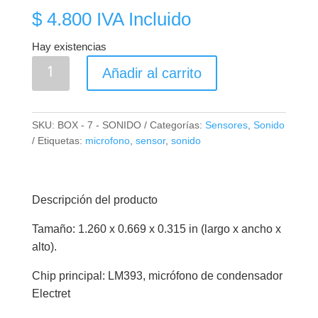
$
4.800
IVA Incluido
Hay existencias
Módulo
Añadir al carrito
Sensor
de
Sonido
SKU:
BOX - 7 - SONIDO
Categorías:
Sensores
,
Sonido
de
Etiquetas:
microfono
,
sensor
,
sonido
Alta
Sensibilidad
KY037
Descripción del producto
cantidad
Tamaño: 1.260 x 0.669 x 0.315 in (largo x ancho x
alto).
Chip principal: LM393, micrófono de condensador
Electret