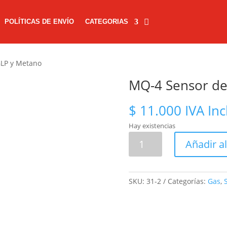
POLÍTICAS DE ENVÍO
CATEGORIAS
GLP y Metano
MQ-4 Sensor de
$
11.000
IVA Inc
Hay existencias
MQ-
Añadir al
4
Sensor
de
SKU:
31-2
Categorías:
Gas
,
Gas
GLP
y
Metano