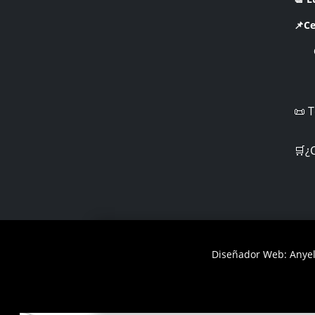
📌Ce
CR 
📜 
🛒¿
Diseñador Web: Anyel