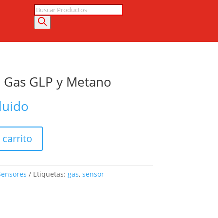
Búsqueda
de
productos
 Gas GLP y Metano
luido
 carrito
Sensores
Etiquetas:
gas
,
sensor