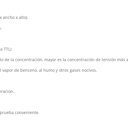
cantidad
x ancho x alto).
s.
da TTL)
to de la concentración, mayor es la concentración de tensión más a
 al vapor de benceno, al humo y otros gases nocivos.
eración.
 prueba conveniente.