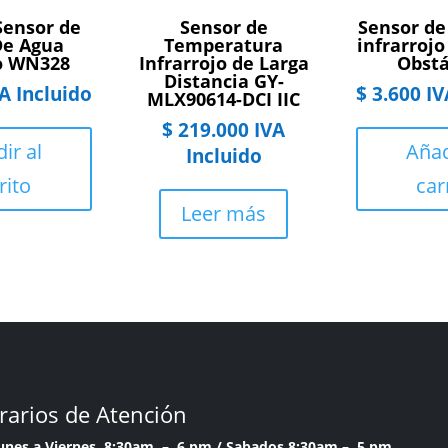
Sensor de
Sensor de
Sensor de
De Agua
Temperatura
infrarrojo
o WN328
Infrarrojo de Larga
Obstá
Distancia GY-
A Incluido
$
3.600
IV
MLX90614-DCI IIC
$
219.000
IVA
ir al
Añad
Incluido
rito
car
Leer más
rarios de Atención
Lunes a Viernes 8:30am – 6 pm /
Sabados 8:30am – 5 pm