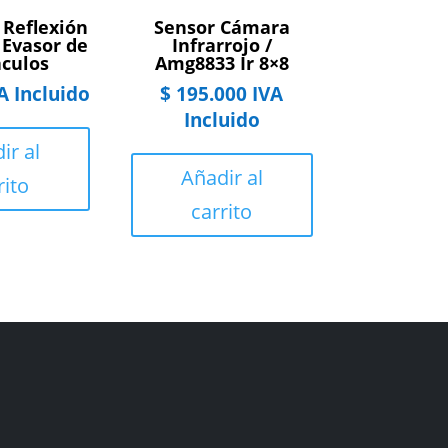
 Reflexión
Sensor Cámara
 Evasor de
Infrarrojo /
culos
Amg8833 Ir 8×8
A Incluido
$
195.000
IVA
Incluido
ir al
Añadir al
rito
carrito