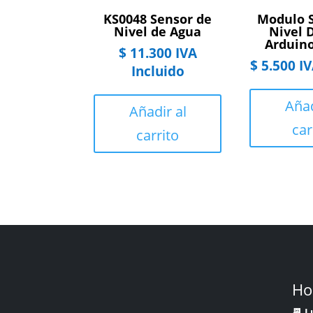
KS0048 Sensor de
Modulo 
Nivel de Agua
Nivel 
Arduin
$
11.300
IVA
$
5.500
IV
Incluido
Añad
Añadir al
car
carrito
Ho
📆 