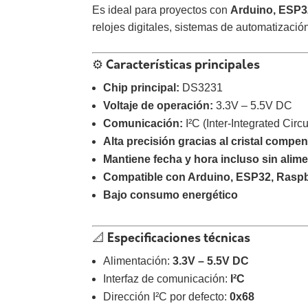
Es ideal para proyectos con
Arduino, ESP32
relojes digitales, sistemas de automatizació
⚙️ Características principales
Chip principal:
DS3231
Voltaje de operación:
3.3V – 5.5V DC
Comunicación:
I²C (Inter-Integrated Circu
Alta precisión gracias al cristal comp
Mantiene fecha y hora incluso sin alime
Compatible con Arduino, ESP32, Raspbe
Bajo consumo energético
📐 Especificaciones técnicas
Alimentación:
3.3V – 5.5V DC
Interfaz de comunicación:
I²C
Dirección I²C por defecto:
0x68