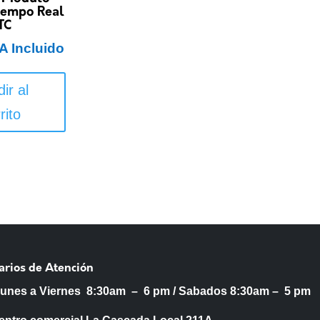
Tiempo Real
TC
A Incluido
ir al
rito
arios de Atención
Lunes a Viernes 8:30am – 6 pm /
Sabados 8:30am – 5 pm