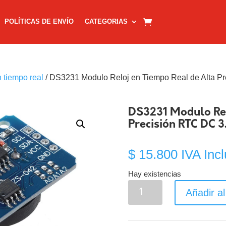
POLÍTICAS DE ENVÍO
CATEGORIAS
n tiempo real
/ DS3231 Modulo Reloj en Tiempo Real de Alta P
DS3231 Modulo Rel
Precisión RTC DC 3
$
15.800
IVA Incl
Hay existencias
DS3231
Añadir al
Modulo
Reloj
en