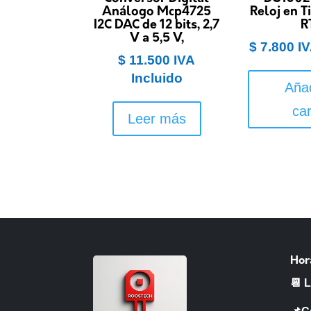
Análogo Mcp4725
Reloj en 
I2C DAC de 12 bits, 2,7
R
V a 5,5 V,
$
7.800
IV
$
11.500
IVA
Incluido
Añad
car
Leer más
Hor
📆 