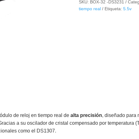
SKU:
BOX-32 -DS3231
Categ
Tiempo
tiempo real
Etiqueta:
5.5v
Real
de
Alta
Precisión
RTC
DC
3.3-
5.5V
cantidad
dulo de reloj en tiempo real de
alta precisión
, diseñado para 
Gracias a su oscilador de cristal compensado por temperatura 
cionales como el DS1307.