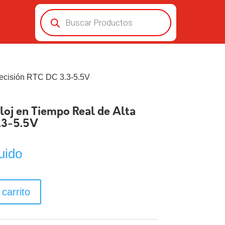
Búsqueda
de
productos
recisión RTC DC 3.3-5.5V
oj en Tiempo Real de Alta
.3-5.5V
uido
 carrito