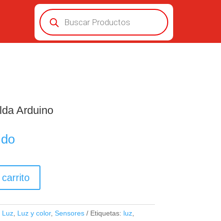
Búsqueda
de
productos
da Arduino
ido
 carrito
:
Luz
,
Luz y color
,
Sensores
Etiquetas:
luz
,