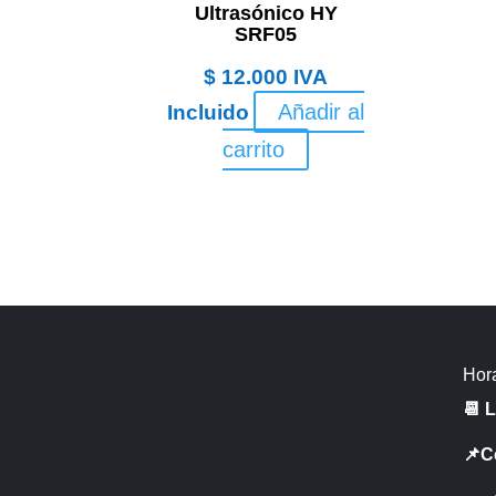
Ultrasónico HY
SRF05
$
12.000
IVA
Añadir al
Incluido
carrito
Hora
📆 
📌C