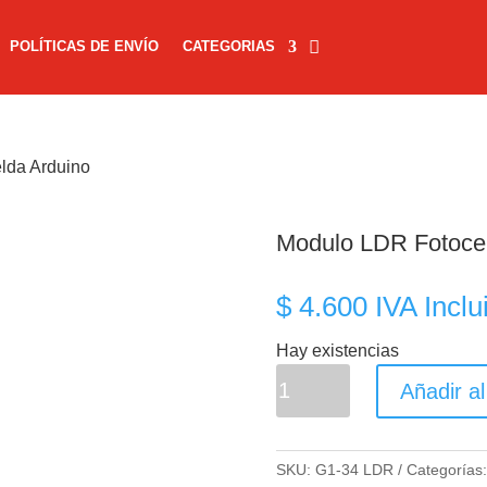
POLÍTICAS DE ENVÍO
CATEGORIAS
lda Arduino
Modulo LDR Fotocel
$
4.600
IVA Inclu
Hay existencias
Modulo
Añadir al
LDR
Fotocelda
Arduino
SKU:
G1-34 LDR
Categorías
cantidad