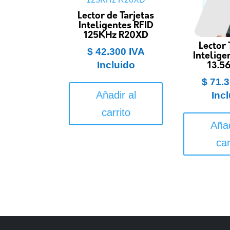
Lector de Tarjetas
Inteligentes RFID
125KHz R20XD
Lector 
$
42.300
IVA
Intelige
Incluido
13.5
$
71.3
Añadir al
Inc
carrito
Añad
car