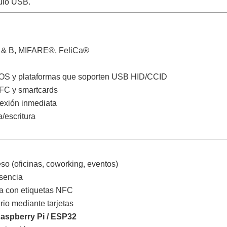
ulo USB.
 & B, MIFARE®, FeliCa®
OS y plataformas que soporten USB HID/CCID
NFC y smartcards
exión inmediata
/escritura
so (oficinas, coworking, eventos)
esencia
ca con etiquetas NFC
rio mediante tarjetas
Raspberry Pi / ESP32