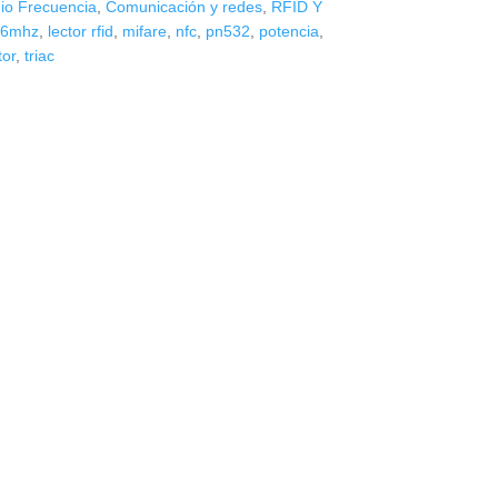
io Frecuencia
,
Comunicación y redes
,
RFID Y
56mhz
,
lector rfid
,
mifare
,
nfc
,
pn532
,
potencia
,
tor
,
triac