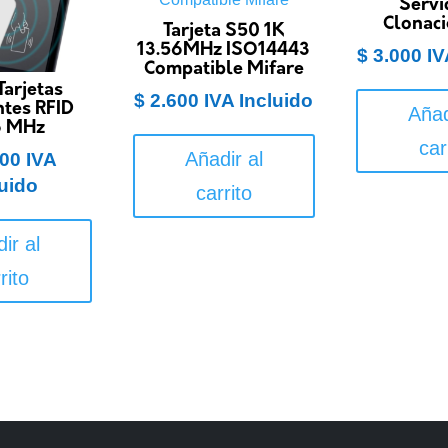
Servi
Clonaci
Tarjeta S50 1K
13.56MHz ISO14443
$
3.000
IV
Compatible Mifare
Tarjetas
$
2.600
IVA Incluido
ntes RFID
Añad
6 MHz
car
Añadir al
00
IVA
luido
carrito
ir al
rito