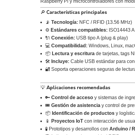
Raspberry Pi y microcontroladores con mód
🔎 Características principales
📡
Tecnología:
NFC / RFID (13.56 MHz)
⚙️
Estándares compatibles:
ISO14443 A
🔌
Conexión:
USB tipo A (plug & play)
💻
Compatibilidad:
Windows, Linux, mac
📦
Lectura y escritura
de tarjetas, tags 
🛠️
Incluye:
Cable USB estándar para con
🔐 Soporta operaciones seguras de lectura
💡 Aplicaciones recomendadas
🔑
Control de acceso
y sistemas de ingre
🎟️
Gestión de asistencia
y control de pr
📦
Identificación de productos
y logísti
📱
Proyectos IoT
con interacción de usua
🧪 Prototipos y desarrollos con
Arduino / 