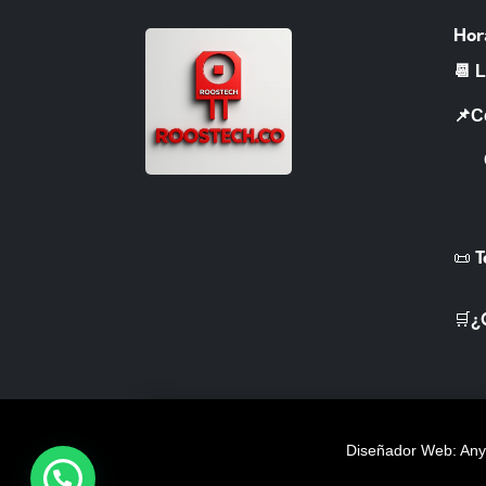
Hor
📆 
📌C
CR 
📜 
🛒¿
Diseñador Web: Anye