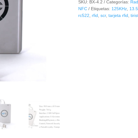
SKU:
BX-4.2
Categorías:
Rad
Original
NFC
Etiquetas:
125KHz
,
13.
Tarjetas
rc522
,
rfid
,
scr
,
tarjeta rfid
,
tiris
13.56
MHz
NFC
RFID
-
ACR122
cantidad