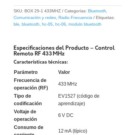
433MHz
4
SKU:
BOX 29-1 433MHZ
Categorías:
Bluetooth
,
Botones
Comunicación y redes
,
Radio Frecuencia
Etiquetas:
Programable
ble
,
bluetooth
,
hc-05
,
hc-06
,
modulo bluetooth
cantidad
Especificaciones del Producto – Control
Remoto RF 433 MHz
Características técnicas:
Parámetro
Valor
Frecuencia de
433 MHz
operación (RF)
Tipo de
EV1527 (código de
codificación
aprendizaje)
Voltaje de
6 V DC
operación
Consumo de
12 mA (típico)
corriente