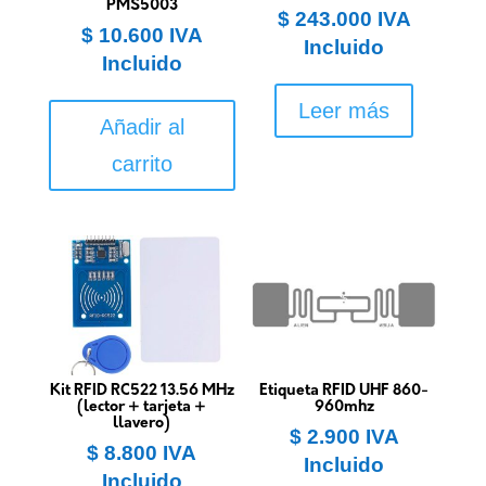
PMS5003
$
243.000
IVA
$
10.600
IVA
Incluido
Incluido
Leer más
Añadir al
carrito
Kit RFID RC522 13.56 MHz
Etiqueta RFID UHF 860-
(lector + tarjeta +
960mhz
llavero)
$
2.900
IVA
$
8.800
IVA
Incluido
Incluido