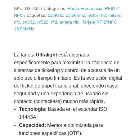
ISO/IEC
SKU:
BX-333
Categorías:
Radio Frecuencia
,
RFID Y
14443A
NFC
Etiquetas:
125KHz
,
13.56mhz
,
lector rfid
,
mifare
,
cantidad
nfc
,
pn532
,
rc522
,
rfid
,
tarjeta rfid
,
Tarjeta RFID/NFC
13.56MHz
La tarjeta
Ultralight
está diseñada
específicamente para maximizar la eficiencia en
sistemas de ticketing y control de accesos de un
solo uso o tiempo limitado. Es la evolución digital
del ticket de papel tradicional, ofreciendo mayor
seguridad y una experiencia de usuario sin
contacto (contactless) mucho más rápida.
Tecnología:
Basada en el estándar ISO
14443A.
Capacidad:
Memoria optimizada para
funciones específicas (OTP).