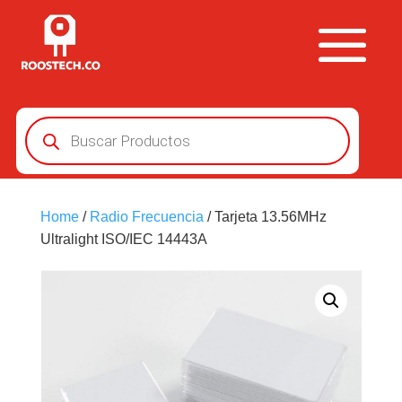
Búsqueda
de
productos
Home
/
Radio Frecuencia
/ Tarjeta 13.56MHz
Ultralight ISO/IEC 14443A