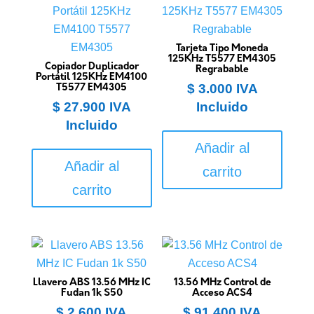
Tarjeta Tipo Moneda
125KHz T5577 EM4305
Copiador Duplicador
Regrabable
Portátil 125KHz EM4100
$
3.000
IVA
T5577 EM4305
$
27.900
IVA
Incluido
Incluido
Añadir al
Añadir al
carrito
carrito
Llavero ABS 13.56 MHz IC
13.56 MHz Control de
Fudan 1k S50
Acceso ACS4
$
2.600
IVA
$
91.400
IVA