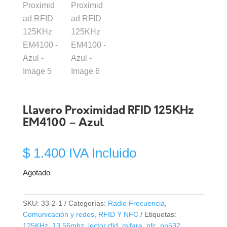
Llavero Proximidad RFID 125KHz
EM4100 – Azul
$
1.400
IVA Incluido
Agotado
SKU:
33-2-1
Categorías:
Radio Frecuencia
,
Comunicación y redes
,
RFID Y NFC
Etiquetas:
125KHz
,
13.56mhz
,
lector rfid
,
mifare
,
nfc
,
pn532
,