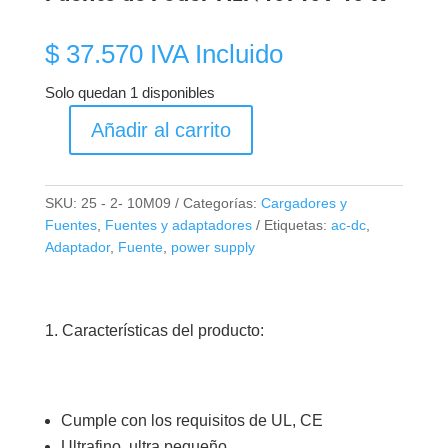
$
37.570
IVA Incluido
Solo quedan 1 disponibles
Añadir al carrito
Fuente
de
Poder
SKU:
25 - 2- 10M09
Categorías:
Cargadores y
HLK
Fuentes
,
Fuentes y adaptadores
Etiquetas:
ac-dc
,
10M09
Adaptador
,
Fuente
,
power supply
10W
cantidad
Características del producto:
Cumple con los requisitos de UL, CE
Ultrafino, ultra pequeño