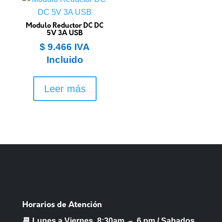
Modulo Reductor DC DC
5V 3A USB
$
9.466
IVA
Incluido
Leer más
Horarios de Atención
📆 Lunes a Viernes 8:30am – 6 pm /
Sabados