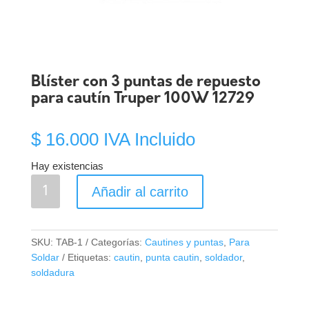
Blíster con 3 puntas de repuesto
para cautín Truper 100W 12729
$
16.000
IVA Incluido
Hay existencias
Blíster
Añadir al carrito
con
3
puntas
SKU:
TAB-1
Categorías:
Cautines y puntas
,
Para
de
Soldar
Etiquetas:
cautin
,
punta cautin
,
soldador
,
repuesto
soldadura
para
cautín