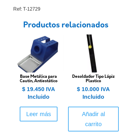
Truper
Ref: T-12729
100W
12729
Productos relacionados
cantidad
Base Metálica para
Desoldador Tipo Lápiz
Cautín, Antiestático
Plastico
$
19.450
IVA
$
10.000
IVA
Incluido
Incluido
Leer más
Añadir al
carrito