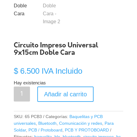
Circuito Impreso Universal
9x15cm Doble Cara
$
6.500
IVA Incluido
Hay existencias
Circuito
Añadir al carrito
Impreso
Universal
9x15cm
SKU:
65 PCB3
Categorías:
Baquelitas y PCB
Doble
universales
,
Bluetooth
,
Comunicación y redes
,
Para
Cara
Soldar
,
PCB / Protoboard
,
PCB Y PROTOBOARD
cantidad
Etiquetas:
baquelita
,
ble
,
bluetooth
,
circuito impreso
,
hc-