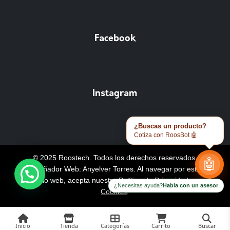
Facebook
Instagram
¿Buscas un producto?
Cotiza con RoosBot 🤖
© 2025 Roostech. Todos los derechos reservados.
🤖
Diseñador Web: Anyelver Torres
. Al navegar por este
sitio web, acepta nuestra
Política de Privacidad y
¿Necesitas ayuda?
Habla con un asesor
Cookies
.
Inicio
Tienda
Categorías
Carrito
Buscar