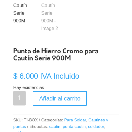
Punta de Hierro Cromo para
Cautín Serie 900M
$
6.000
IVA Incluido
Hay existencias
Punta
Añadir al carrito
de
Hierro
Cromo
SKU:
TI-BOX
Categorías:
Para Soldar
,
Cautines y
para
puntas
Etiquetas:
cautin
,
punta cautin
,
soldador
,
Cautín