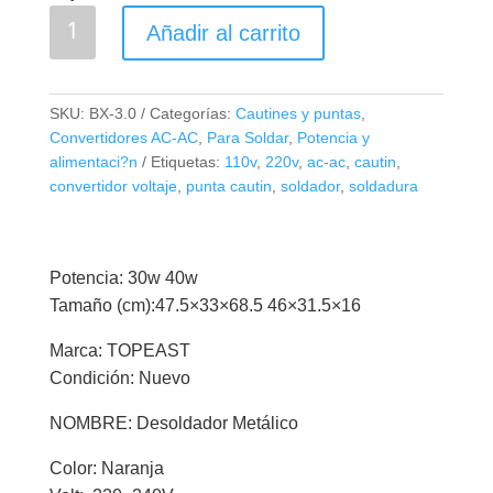
Desoldador
Añadir al carrito
Extractor
de
Soldadura
SKU:
BX-3.0
Categorías:
Cautines y puntas
,
Manual
Convertidores AC-AC
,
Para Soldar
,
Potencia y
TP01-
alimentaci?n
Etiquetas:
110v
,
220v
,
ac-ac
,
cautin
,
220V
convertidor voltaje
,
punta cautin
,
soldador
,
soldadura
cantidad
Potencia: 30w 40w
Tamaño (cm):47.5×33×68.5 46×31.5×16
Marca: TOPEAST
Condición: Nuevo
NOMBRE: Desoldador Metálico
Color: Naranja