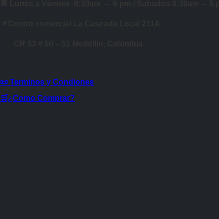
📆 Lunes a Viernes 8:30am – 6 pm /
Sabados 8:30am – 5
📌Centro comercial La Cascada Local 211A
CR 53 # 50 – 51 Medellin, Colombia
📜 Terminos y Condiones
🛒¿Como Comprar?