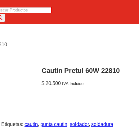
squeda
oductos
2810
Cautín Pretul 60W 22810
$
20.500
IVA Incluido
Etiquetas:
cautin
,
punta cautin
,
soldador
,
soldadura