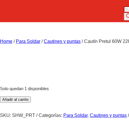
Bú
de
pr
Home
/
Para Soldar
/
Cautines y puntas
/ Cautín Pretul 60W 2
Solo quedan 1 disponibles
Cautín
Añadir al carrito
Pretul
60W
SKU:
SHW_PRT
Categorías:
Para Soldar
,
Cautines y puntas
22810
cantidad