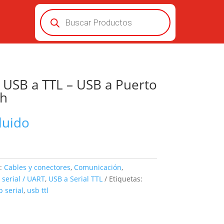
Búsqueda
de
productos
USB a TTL – USB a Puerto
sh
luido
s:
Cables y conectores
,
Comunicación
,
 serial / UART
,
USB a Serial TTL
Etiquetas:
b serial
,
usb ttl