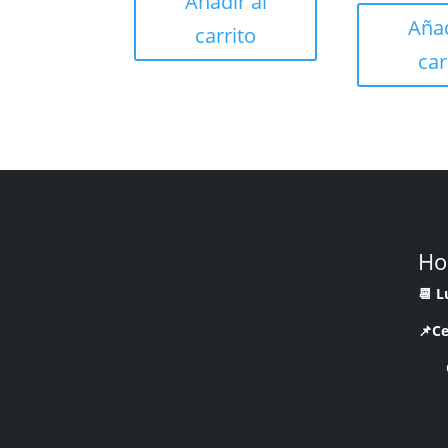
Añadir al
Añad
carrito
car
Ho
📆 
📌Ce
CR 