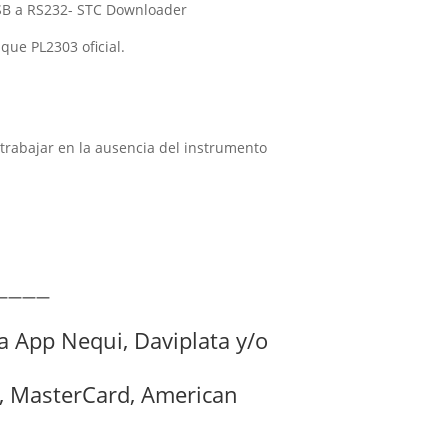
SB a RS232- STC Downloader
ue PL2303 oficial.
a trabajar en la ausencia del instrumento
————
ía App Nequi, Daviplata y/o
sa, MasterCard, American