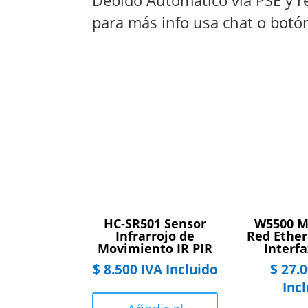
Debido Automático vía PSE y re
para más info usa chat o bot
HC-SR501 Sensor
W5500 M
Infrarrojo de
Red Ether
Movimiento IR PIR
Interfa
$
8.500
IVA Incluido
$
27.0
Inc