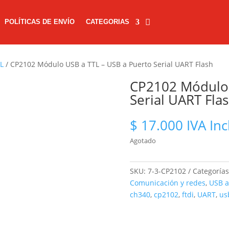
POLÍTICAS DE ENVÍO
CATEGORIAS
TL
/ CP2102 Módulo USB a TTL – USB a Puerto Serial UART Flash
CP2102 Módulo 
Serial UART Fla
$
17.000
IVA Inc
Agotado
SKU:
7-3-CP2102
Categoría
Comunicación y redes
,
USB a
ch340
,
cp2102
,
ftdi
,
UART
,
us