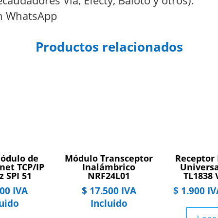
caudadores Vía, Efecty, Baloto y otros).
ón WhatsApp
Productos relacionados
ódulo de
Módulo Transceptor
Receptor 
net TCP/IP
Inalámbrico
Universa
z SPI 51
NRF24L01
TL1838 
00
IVA
$
17.500
IVA
$
1.900
IV
luido
Incluido