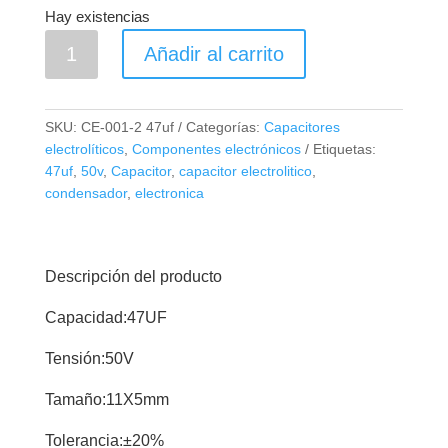
Hay existencias
Capacitor
Añadir al carrito
Electrolítico
47uF
50V
SKU:
CE-001-2 47uf
Categorías:
Capacitores
cantidad
electrolíticos
,
Componentes electrónicos
Etiquetas:
47uf
,
50v
,
Capacitor
,
capacitor electrolitico
,
condensador
,
electronica
Descripción del producto
Capacidad:47UF
Tensión:50V
Tamaño:11X5mm
Tolerancia:±20%