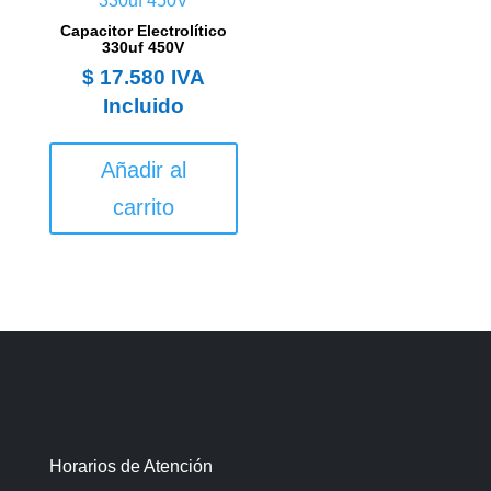
Capacitor Electrolítico
330uf 450V
$
17.580
IVA
Incluido
Añadir al
carrito
Horarios de Atención