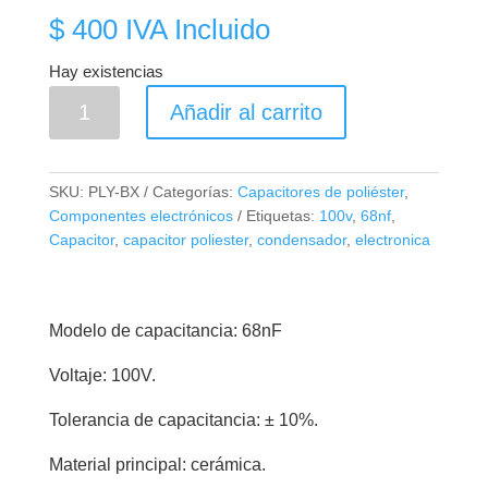
$
400
IVA Incluido
Hay existencias
2A683
Añadir al carrito
Capacitor
de
Poliéster
SKU:
PLY-BX
Categorías:
Capacitores de poliéster
,
68nf
Componentes electrónicos
Etiquetas:
100v
,
68nf
,
100V
Capacitor
,
capacitor poliester
,
condensador
,
electronica
cantidad
Modelo de capacitancia: 68nF
Voltaje: 100V.
Tolerancia de capacitancia: ± 10%.
Material principal: cerámica.