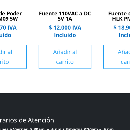
de Poder
Fuente 110VAC a DC
Fuente 
M09 5W
5V 1A
HLK P
70
IVA
$
12.000
IVA
$
18.9
luido
Incluido
Incl
ir al
Añadir al
Añad
rito
carrito
car
rarios de Atención
Lunes a Viernes 8:30am – 6 pm /
Sabados 8:30am – 5 pm