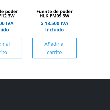
de poder
Fuente de poder
M12 3W
HLK PM09 3W
00
IVA
$
18.500
IVA
uido
Incluido
ir al
Añadir al
rito
carrito