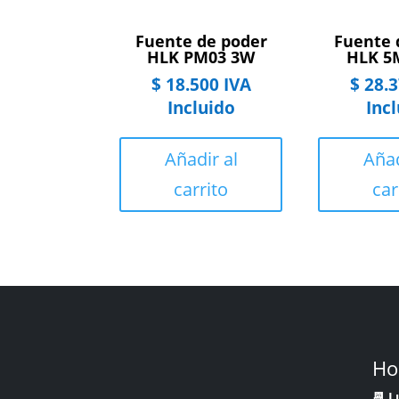
Fuente de poder
Fuente 
HLK PM03 3W
HLK 5
$
18.500
IVA
$
28.3
Incluido
Inc
Añadir al
Añad
carrito
car
Ho
📆 