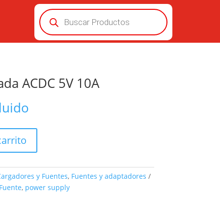
Búsqueda
de
productos
ada ACDC 5V 10A
luido
carrito
argadores y Fuentes
,
Fuentes y adaptadores
Fuente
,
power supply