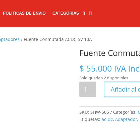
POLÍTICAS DE ENVÍO
CATEGORIAS
aptadores
/ Fuente Conmutada ACDC 5V 10A
Fuente Conmut
$
55.000
IVA Inc
Solo quedan 2 disponibles
Fuente
Añadir al 
Conmutada
ACDC
5V
SKU:
SHW-505
Categorías:
C
10A
Etiquetas:
ac-dc
,
Adaptador
,
cantidad