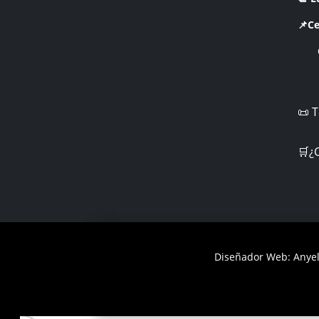
📌Ce
CR 
📜 
🛒¿
Diseñador Web: Anyel