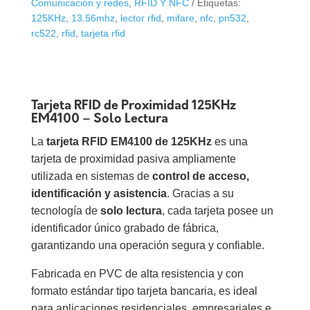
Comunicación y redes
,
RFID Y NFC
Etiquetas:
EM4100
125KHz
,
13.56mhz
,
lector rfid
,
mifare
,
nfc
,
pn532
,
Solo
rc522
,
rfid
,
tarjeta rfid
Lectura
cantidad
Tarjeta RFID de Proximidad 125KHz
EM4100 – Solo Lectura
La
tarjeta RFID EM4100 de 125KHz
es una
tarjeta de proximidad pasiva ampliamente
utilizada en sistemas de
control de acceso,
identificación y asistencia
. Gracias a su
tecnología de
solo lectura
, cada tarjeta posee un
identificador único grabado de fábrica,
garantizando una operación segura y confiable.
Fabricada en PVC de alta resistencia y con
formato estándar tipo tarjeta bancaria, es ideal
para aplicaciones residenciales, empresariales e