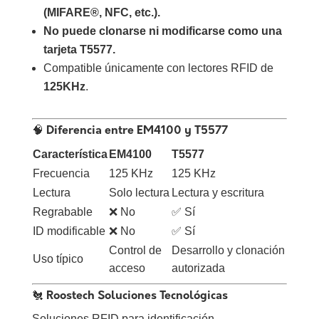
(MIFARE®, NFC, etc.).
No puede clonarse ni modificarse como una
tarjeta T5577.
Compatible únicamente con lectores RFID de
125KHz
.
🧠 Diferencia entre EM4100 y T5577
Característica
EM4100
T5577
Frecuencia
125 KHz
125 KHz
Lectura
Solo lectura
Lectura y escritura
Regrabable
❌ No
✅ Sí
ID modificable
❌ No
✅ Sí
Control de
Desarrollo y clonación
Uso típico
acceso
autorizada
🐔
Roostech Soluciones Tecnológicas
Soluciones RFID para identificación,