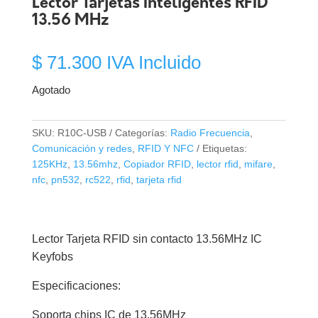
Lector Tarjetas Inteligentes RFID
13.56 MHz
$
71.300
IVA Incluido
Agotado
SKU:
R10C-USB
Categorías:
Radio Frecuencia
,
Comunicación y redes
,
RFID Y NFC
Etiquetas:
125KHz
,
13.56mhz
,
Copiador RFID
,
lector rfid
,
mifare
,
nfc
,
pn532
,
rc522
,
rfid
,
tarjeta rfid
Lector Tarjeta RFID sin contacto 13.56MHz IC
Keyfobs
Especificaciones:
Soporta chips IC de 13.56MHz