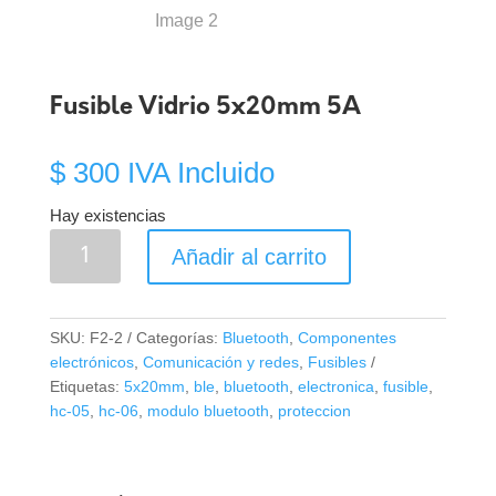
Fusible Vidrio 5x20mm 5A
$
300
IVA Incluido
Hay existencias
Fusible
Añadir al carrito
Vidrio
5x20mm
5A
SKU:
F2-2
Categorías:
Bluetooth
,
Componentes
cantidad
electrónicos
,
Comunicación y redes
,
Fusibles
Etiquetas:
5x20mm
,
ble
,
bluetooth
,
electronica
,
fusible
,
hc-05
,
hc-06
,
modulo bluetooth
,
proteccion