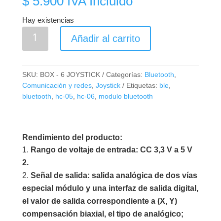
$
5.900
IVA Incluido
Hay existencias
Módulo
Añadir al carrito
Joystick
de
doble
SKU:
BOX - 6 JOYSTICK
Categorías:
Bluetooth
,
Eje
Comunicación y redes
,
Joystick
Etiquetas:
ble
,
XY
bluetooth
,
hc-05
,
hc-06
,
modulo bluetooth
KY-
023
cantidad
Rendimiento del producto:
Rango de voltaje de entrada: CC 3,3 V a 5 V
2.
Señal de salida: salida analógica de dos vías
especial módulo y una interfaz de salida digital,
el valor de salida correspondiente a (X, Y)
compensación biaxial, el tipo de analógico;