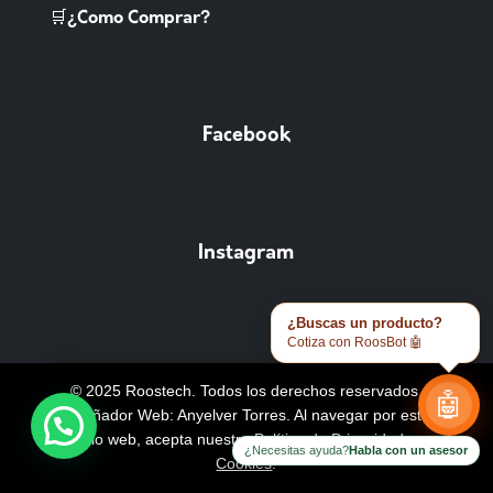
🛒¿Como Comprar?
Facebook
Instagram
¿Buscas un producto?
Cotiza con RoosBot 🤖
© 2025 Roostech. Todos los derechos reservados.
🤖
Diseñador Web: Anyelver Torres
. Al navegar por este
sitio web, acepta nuestra
Política de Privacidad y
¿Necesitas ayuda?
Habla con un asesor
Cookies
.