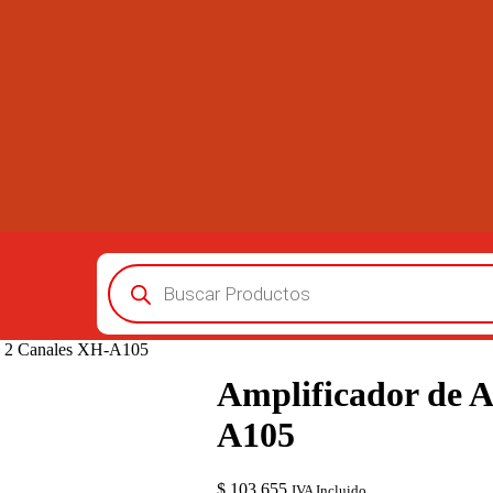
Búsqueda
de
productos
th 2 Canales XH-A105
Amplificador de A
A105
$
103.655
IVA Incluido