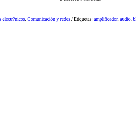
electr?nicos
,
Comunicación y redes
Etiquetas:
amplificador
,
audio
,
b