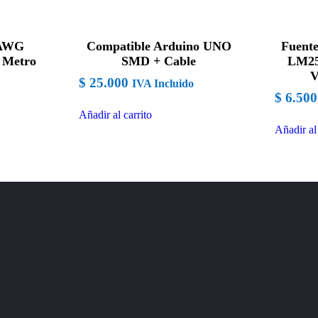
 AWG
Compatible Arduino UNO
Fuent
x Metro
SMD + Cable
LM25
V
$
25.000
IVA Incluido
$
6.500
Añadir al carrito
Añadir al 