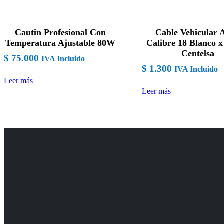
Cautin Profesional Con
Cable Vehicular
Temperatura Ajustable 80W
Calibre 18 Blanco 
Centelsa
$
75.000
IVA Incluido
$
1.300
IVA Incluido
Leer más
Leer más