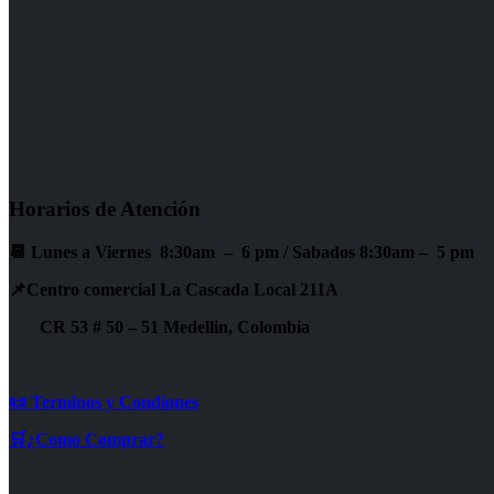
Horarios de Atención
📆 Lunes a Viernes 8:30am – 6 pm /
Sabados 8:30am – 5 pm
📌Centro comercial La Cascada Local 211A
CR 53 # 50 – 51 Medellin, Colombia
📜 Terminos y Condiones
🛒¿Como Comprar?