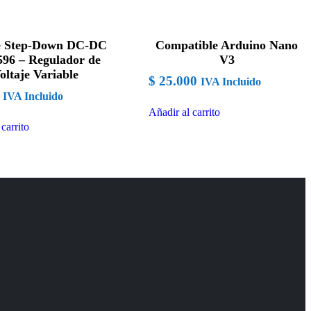
e Step-Down DC-DC
Compatible Arduino Nano
96 – Regulador de
V3
oltaje Variable
$
25.000
IVA Incluido
IVA Incluido
Añadir al carrito
carrito