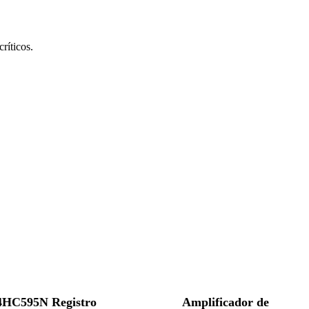
ríticos.
HC595N Registro
Amplificador de