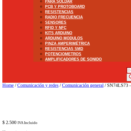
PARA SOLDAR
PCB Y PROTOBOARD
RESISTENCIAS
RADIO FRECUENCIA
SENSORES
RFID Y NFC
KITS ARDUINO
ARDUINO MODULOS
PINZA AMPERIMÉTRICA
RESISTENCIAS SMD
POTENCIOMETROS
AMPLIFICADORES DE SONIDO
Bú
de
pr
Home
/
Comunicación y redes
/
Comunicación general
/ SN74LS73 – 
$
2.500
IVA Incluido