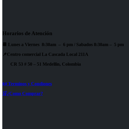
Horarios de Atención
📆 Lunes a Viernes 8:30am – 6 pm /
Sabados 8:30am – 5 pm
📌Centro comercial La Cascada Local 211A
CR 53 # 50 – 51 Medellin, Colombia
📜 Terminos y Condiones
🛒¿Como Comprar?