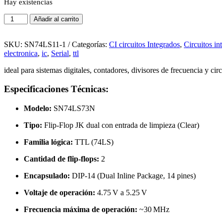
Hay existencias
SN74LS73
Añadir al carrito
–
Flip-
Flop
SKU:
SN74LS11-1
Categorías:
CI circuitos Integrados
,
Circuitos in
JK
electronica
,
ic
,
Serial
,
ttl
Dual
ideal para sistemas digitales, contadores, divisores de frecuencia y cir
con
Clear
Especificaciones Técnicas:
–
Encapsulado
DIP-
Modelo:
SN74LS73N
14
|
Tipo:
Flip-Flop JK dual con entrada de limpieza (Clear)
Lógica
Familia lógica:
TTL (74LS)
TTL
cantidad
Cantidad de flip-flops:
2
Encapsulado:
DIP-14 (Dual Inline Package, 14 pines)
Voltaje de operación:
4.75 V a 5.25 V
Frecuencia máxima de operación:
~30 MHz