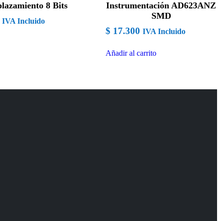
lazamiento 8 Bits
Instrumentación AD623ANZ
SMD
IVA Incluido
$
17.300
IVA Incluido
Añadir al carrito