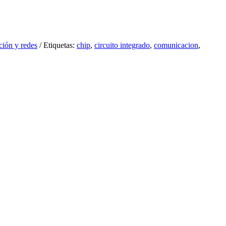
ión y redes
Etiquetas:
chip
,
circuito integrado
,
comunicacion
,