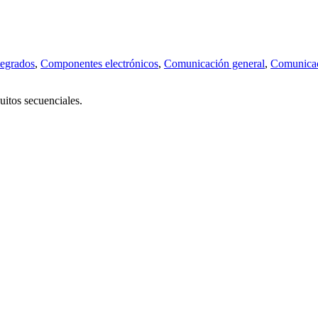
tegrados
,
Componentes electrónicos
,
Comunicación general
,
Comunicac
cuitos secuenciales.