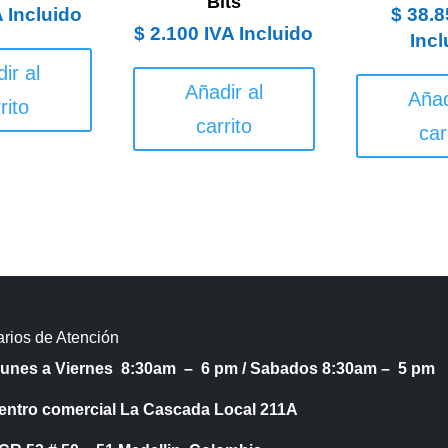
Bits
A Incluido
$
38.8
$
2.100
IVA Incluido
Incl
ir al
Añadir al
Añad
rito
carrito
car
rios de Atención
Lunes a Viernes 8:30am – 6 pm /
Sabados 8:30am – 5 pm
entro comercial La Cascada Local 211A