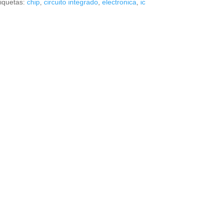
iquetas:
chip
,
circuito integrado
,
electronica
,
ic