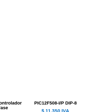
ontrolador
PIC12F508-I/P DIP-8
Fase
$
11.350
IVA