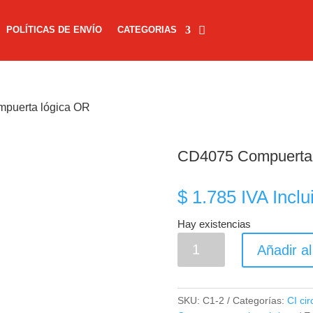
POLÍTICAS DE ENVÍO
CATEGORIAS
puerta lógica OR
CD4075 Compuerta 
$
1.785
IVA Inclu
Hay existencias
CD4075
Añadir al
Compuerta
lógica
OR
SKU:
C1-2
Categorías:
CI cir
cantidad