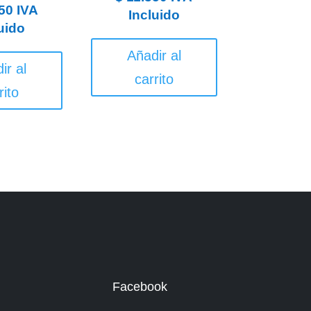
50
IVA
Incluido
uido
Añadir al
ir al
carrito
rito
Facebook