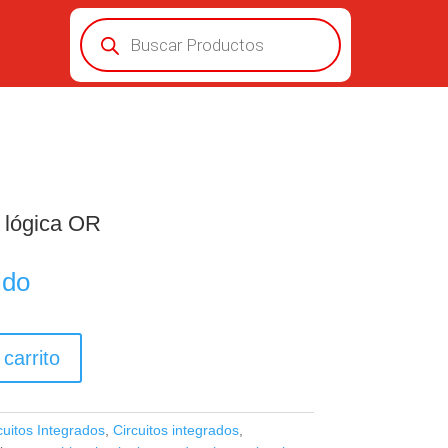
Búsqueda
de
productos
lógica OR
ido
 carrito
cuitos Integrados
,
Circuitos integrados
,