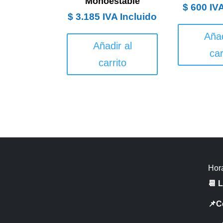
Monoestable
$
600
IV
$
3.185
IVA Incluido
Añad
Añadir al
car
carrito
Hora
📆 
📌C