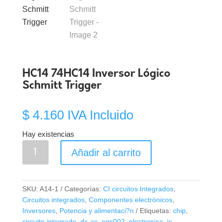
HC14 74HC14 Inversor Lógico
Schmitt Trigger
$
4.160
IVA Incluido
Hay existencias
HC14
Añadir al carrito
74HC14
Inversor
Lógico
SKU:
A14-1
Categorías:
CI circuitos Integrados
,
Schmitt
Circuitos integrados
,
Componentes electrónicos
,
Trigger
Inversores
,
Potencia y alimentaci?n
Etiquetas:
chip
,
cantidad
circuito integrado
,
dc-ac
,
egs002
,
electronica
,
ic
,