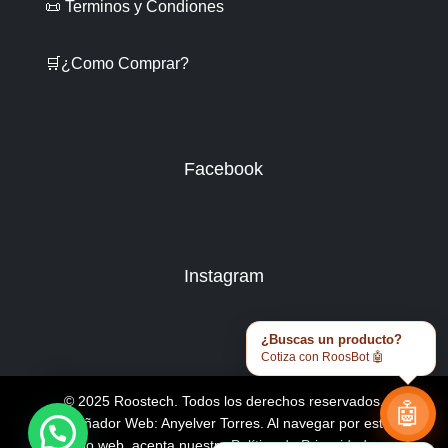
📜 Terminos y Condiones
🛒¿Como Comprar?
Facebook
Instagram
¿Buscas un producto?
Cotiza con RoosBot 🤖
© 2025 Roostech. Todos los derechos reservados.
🤖
Diseñador Web: Anyelver Torres
. Al navegar por este
sitio web, acepta nuestra
Política de Privacidad y