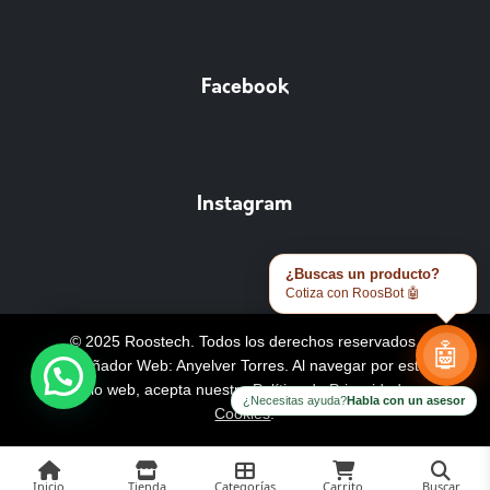
Facebook
Instagram
¿Buscas un producto?
Cotiza con RoosBot 🤖
© 2025 Roostech. Todos los derechos reservados.
🤖
Diseñador Web: Anyelver Torres
. Al navegar por este
sitio web, acepta nuestra
Política de Privacidad y
¿Necesitas ayuda?
Habla con un asesor
Cookies
.
Inicio
Tienda
Categorías
Carrito
Buscar