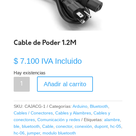
Cable de Poder 1.2M
$
7.100
IVA Incluido
Hay existencias
Cable
Añadir al carrito
de
Poder
1.2M
SKU:
CAJACG-1
Categorías:
Arduino
,
Bluetooth
,
cantidad
Cables / Conectores
,
Cables y Alambres
,
Cables y
conectores
,
Comunicación y redes
Etiquetas:
alambre
,
ble
,
bluetooth
,
Cable
,
conector
,
conexión
,
dupont
,
hc-05
,
hc-06
,
jumper
,
modulo bluetooth