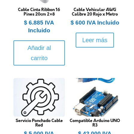
Cable Cinta Ribbon 16
Cable Vehicular AWG
Pines 20cm 2×8
Calibre 20 Rojo x Metro
$
6.885
IVA
$
600
IVA Incluido
Incluido
Leer más
Añadir al
carrito
Servicio Ponchado Cable
Compatible Arduino UNO
Red
R3
$
5.000
IVA
$
42.000
IVA