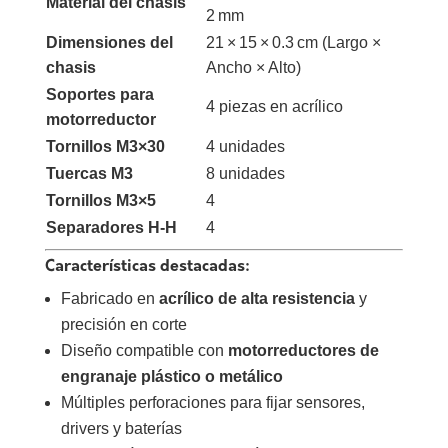
Material del chasis
2 mm
Dimensiones del
21 × 15 × 0.3 cm (Largo ×
chasis
Ancho × Alto)
Soportes para
4 piezas en acrílico
motorreductor
Tornillos M3×30
4 unidades
Tuercas M3
8 unidades
Tornillos M3×5
4
Separadores H-H
4
Características destacadas:
Fabricado en
acrílico de alta resistencia
y
precisión en corte
Diseño compatible con
motorreductores de
engranaje plástico o metálico
Múltiples perforaciones para fijar sensores,
drivers y baterías