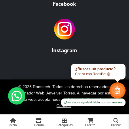
Facebook
Instagram
¿Buscas un producto?
Cotiza con RoosBot 🤖
© 2025 Roostech. Todos los derechos reservados.
🤖
Diseñador Web: Anyelver Torres
. Al navegar por este
sitio web, acepta nuestra
Política de Privacidad y
¿Necesitas ayuda?
Habla con un asesor
Cookies
.
Inicio
Tienda
Categorías
Carrito
Buscar